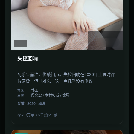
1:46:42
韩国
失控回响
配乐少而准，像敲门声。失控回响在2020年上映时评
价两极，但「难忘」这一点几乎没有争议。
韩国
地区
段奕宏 / 木村拓哉 / 沈腾
主演
爱情
·
2020
·
动漫
7.9万
3.6千
5年前