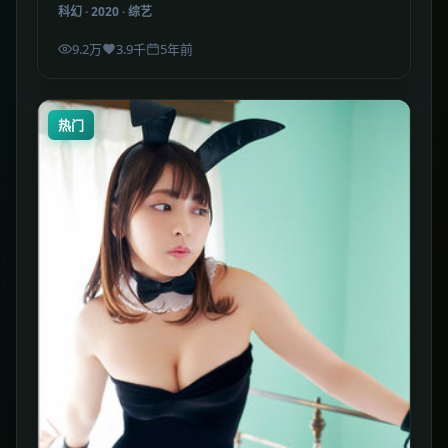
科幻
·
2020
·
综艺
9.2万
3.9千
5年前
热门