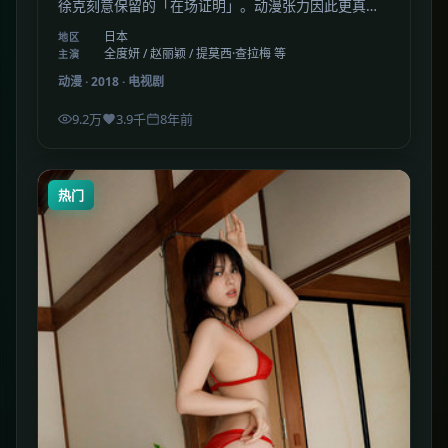
徐克刻意保留的「在场证明」。动漫张力因此更真
实。
日本
地区
全度妍 / 赵丽颖 / 提莫西·查拉梅 等
主演
动漫
·
2018
·
电视剧
9.2万
3.9千
8年前
热门