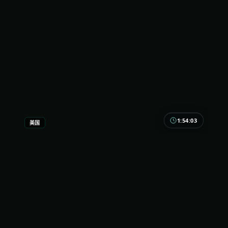
1:54:03
美国
终局回响
轻喜剧的糖衣里裹着现实的玻璃渣。终局回响适合下
饭，但别指望全程无痛；美国市井气息非常足。
美国
地区
胡歌 / 木村拓哉 / 周迅 等
主演
犯罪
·
2019
·
综艺