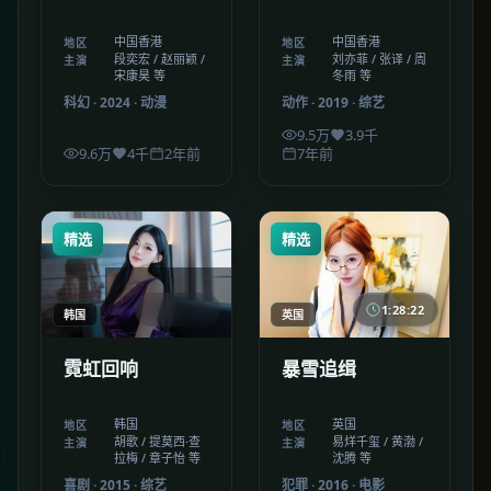
中国香港
中国香港
地区
地区
段奕宏 / 赵丽颖 /
刘亦菲 / 张译 / 周
主演
主演
宋康昊 等
冬雨 等
科幻
·
2024
·
动漫
动作
·
2019
·
综艺
9.5万
3.9千
9.6万
4千
2年前
7年前
精选
精选
1:55:51
1:28:22
韩国
英国
霓虹回响
暴雪追缉
韩国
英国
地区
地区
胡歌 / 提莫西·查
易烊千玺 / 黄渤 /
主演
主演
拉梅 / 章子怡 等
沈腾 等
喜剧
·
2015
·
综艺
犯罪
·
2016
·
电影