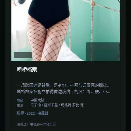
1:54:26
中国大陆
断桥档案
一场跨国追逐背后，是身份、护照与归属感的撕扯。
断桥档案把犯罪拍得像边境线上的风：冷、硬、带着
咸味。
中国大陆
地区
章子怡 / 易烊千玺 / 玛格特·罗比 等
主演
犯罪
·
2022
·
电视剧
9.2万
3.8千
4年前