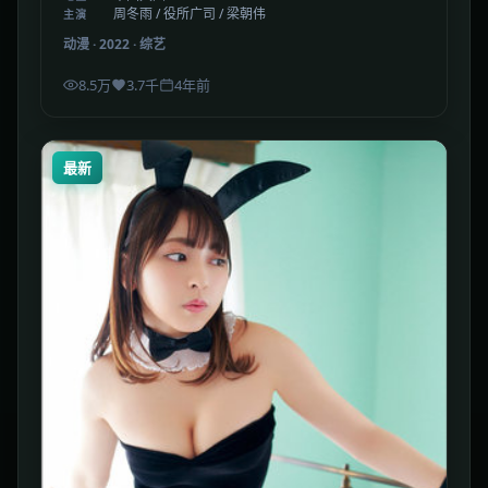
周冬雨 / 役所广司 / 梁朝伟
主演
动漫
·
2022
·
综艺
8.5万
3.7千
4年前
最新