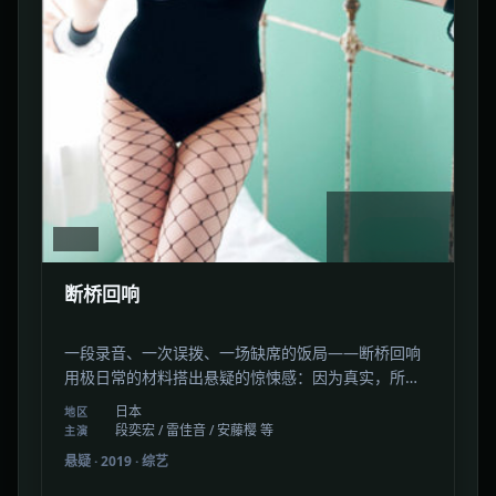
2:44:35
日本
断桥回响
一段录音、一次误拨、一场缺席的饭局——断桥回响
用极日常的材料搭出悬疑的惊悚感：因为真实，所以
发冷。
日本
地区
段奕宏 / 雷佳音 / 安藤樱 等
主演
悬疑
·
2019
·
综艺