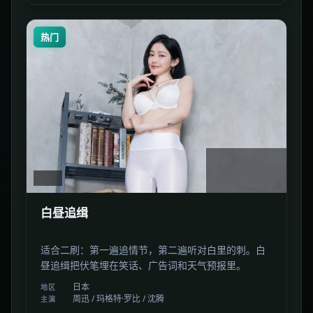
热门
2:04:18
日本
白昼追缉
适合二刷：第一遍追情节，第二遍听对白里的刺。白
昼追缉把伏笔埋在笑话、广告词和天气预报里。
日本
地区
周迅 / 玛格特·罗比 / 沈腾
主演