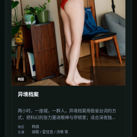
2:35:10
韩国
异境档案
两小时，一座城，一群人。异境档案用极省台词的方
式，把科幻的张力塞进眼神与停顿里；适合深夜独自
看完。
韩国
地区
胡歌 / 雷佳音 / 汤唯 等
主演