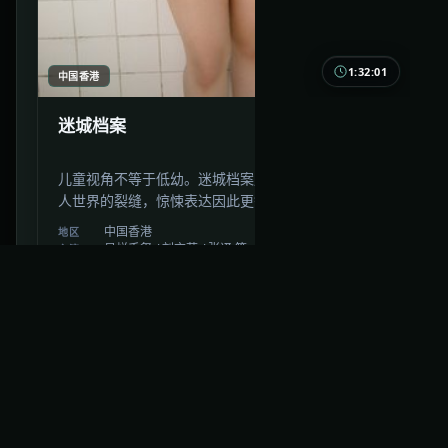
1:32:01
中国香港
迷城档案
儿童视角不等于低幼。迷城档案用孩子的眼睛看见成
人世界的裂缝，惊悚表达因此更锋利也更疼。
中国香港
地区
易烊千玺 / 刘亦菲 / 张译 等
主演
惊悚
·
2024
·
动漫
6万
3.2千
1年前
最新