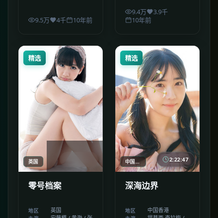
9.4万
3.9千
9.5万
4千
10年前
10年前
精选
精选
2:16:59
2:22:47
英国
中国香港
零号档案
深海边界
英国
中国香港
地区
地区
安藤樱 / 黄渤 / 张
提莫西·查拉梅 /