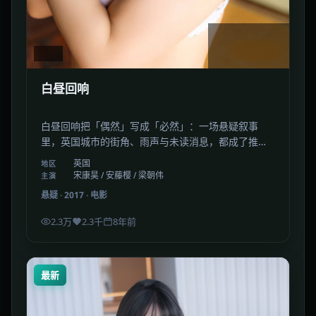
2:11:54
英国
白昼回响
白昼回响把「偶然」写成「必然」：一场悬疑叙事
里，英国城市的街角、雨声与未读消息，都成了推人
物走向抉择的齿轮。
英国
地区
宋康昊 / 安藤樱 / 梁朝伟
主演
悬疑
·
2017
·
电影
2.3万
2.3千
8年前
最新