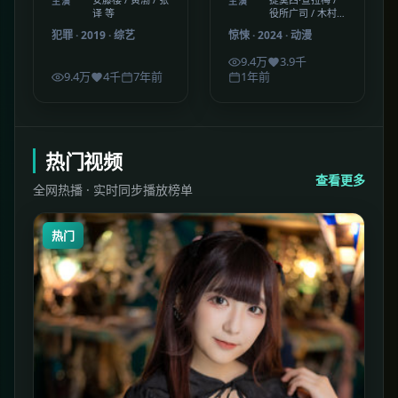
主演
主演
译 等
役所广司 / 木村拓
哉 等
犯罪
·
2019
·
综艺
惊悚
·
2024
·
动漫
9.4万
3.9千
9.4万
4千
7年前
1年前
热门视频
查看更多
全网热播 · 实时同步播放榜单
热门