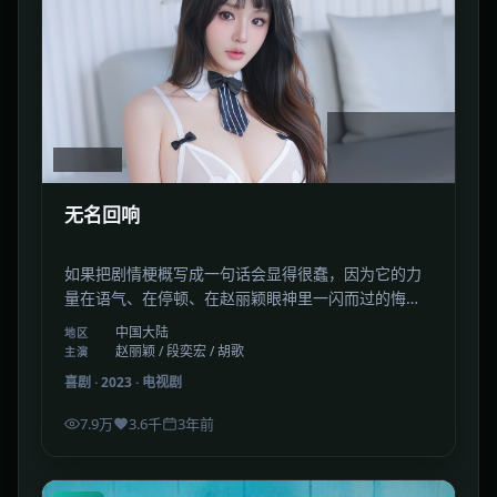
2:01:55
中国大陆
无名回响
如果把剧情梗概写成一句话会显得很蠢，因为它的力
量在语气、在停顿、在赵丽颖眼神里一闪而过的悔
意。
中国大陆
地区
赵丽颖 / 段奕宏 / 胡歌
主演
喜剧
·
2023
·
电视剧
7.9万
3.6千
3年前